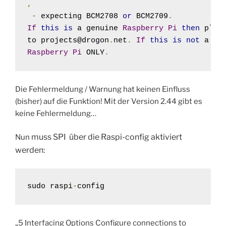
,
-
 expecting BCM2708 
or
 BCM2709
.
If
this
is
 a genuine 
Raspberry
Pi
then
 plea
to projects@drogon
.
net
.
If
this
is
not
 a 
Ra
Raspberry
Pi
 ONLY
.
Die Fehlermeldung / Warnung hat keinen Einfluss
(bisher) auf die Funktion! Mit der Version 2.44 gibt es
keine Fehlermeldung…
muss
SPI über die Raspi-config aktiviert
Nun
werden:
sudo raspi
-
config
„5 Interfacing Options Configure connections to