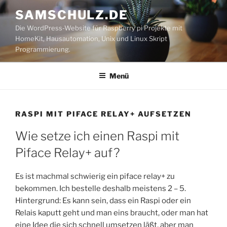
Zum
SAMSCHULZ.DE
Inhalt
Die WordPress-Website für Raspberry pi Projekte mit
springen
HomeKit, Hausautomation, Unix und Linux Skript
Programmierung.
Menü
RASPI MIT PIFACE RELAY+ AUFSETZEN
Wie setze ich einen Raspi mit
Piface Relay+ auf?
Es ist machmal schwierig ein piface relay+ zu
bekommen. Ich bestelle deshalb meistens 2 – 5.
Hintergrund: Es kann sein, dass ein Raspi oder ein
Relais kaputt geht und man eins braucht, oder man hat
eine Idee die sich schnell umsetzen läßt, aber man