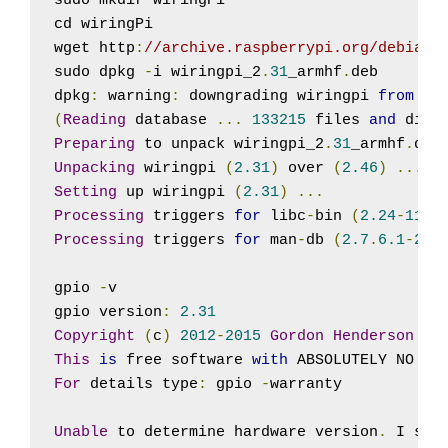
sudo mkdir wiringPi

cd wiringPi

wget http
:
//archive.raspberrypi.org/debian/
sudo dpkg 
-
i wiringpi_2
.
31
_armhf
.
deb

dpkg
:
 warning
:
 downgrading wiringpi 
from
2.
(
Reading
 database 
...
133215
 files 
and
 dire
Preparing
 to unpack wiringpi_2
.
31
_armhf
.
deb
Unpacking
 wiringpi 
(
2.31
)
 over 
(
2.46
)
...
Setting
 up wiringpi 
(
2.31
)
...
Processing
 triggers 
for
 libc
-
bin 
(
2.24
-
11
+
d
Processing
 triggers 
for
 man
-
db 
(
2.7
.
6.1
-
2
)
gpio 
-
v

gpio version
:
2.31
Copyright
(
c
)
2012
-
2015
Gordon
Henderson
This
is
 free software 
with
 ABSOLUTELY NO WA
For
 details type
:
 gpio 
-
warranty

Unable
 to determine hardware version
.
 I see