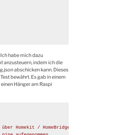
t. Ich habe mich dazu
pt anzusteuern, indem ich die
fig.json abschicken kann. Dieses
Test bewährt. Es gab in einem
f einen Hänger am Raspi
 über Homekit / HomeBridge steuert.
 pipe aufegenommen.