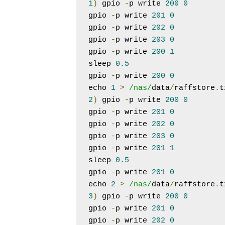
1
)
 gpio 
-
p write 
200
0
gpio 
-
p write 
201
0
gpio 
-
p write 
202
0
gpio 
-
p write 
203
0
gpio 
-
p write 
200
1
sleep 
0.5
gpio 
-
p write 
200
0
echo 
1
>
/nas/
data
/
raffstore
.
t
2
)
 gpio 
-
p write 
200
0
gpio 
-
p write 
201
0
gpio 
-
p write 
202
0
gpio 
-
p write 
203
0
gpio 
-
p write 
201
1
sleep 
0.5
gpio 
-
p write 
201
0
echo 
2
>
/nas/
data
/
raffstore
.
t
3
)
 gpio 
-
p write 
200
0
gpio 
-
p write 
201
0
gpio 
-
p write 
202
0