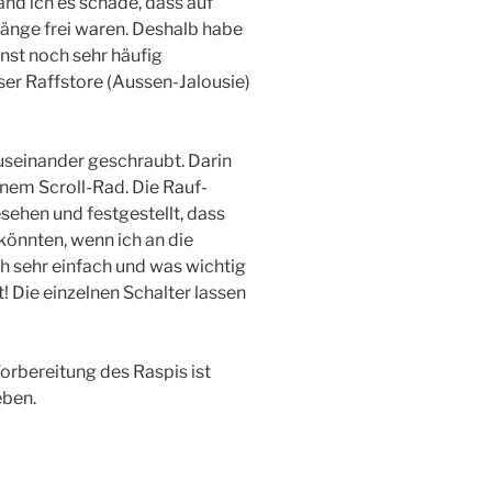
nd ich es schade, dass auf
änge frei waren. Deshalb habe
nst noch sehr häufig
ser Raffstore (Aussen-Jalousie)
useinander geschraubt. Darin
einem Scroll-Rad. Die Rauf-
sehen und festgestellt, dass
könnten, wenn ich an die
ch sehr einfach und was wichtig
t! Die einzelnen Schalter lassen
orbereitung des Raspis ist
eben.