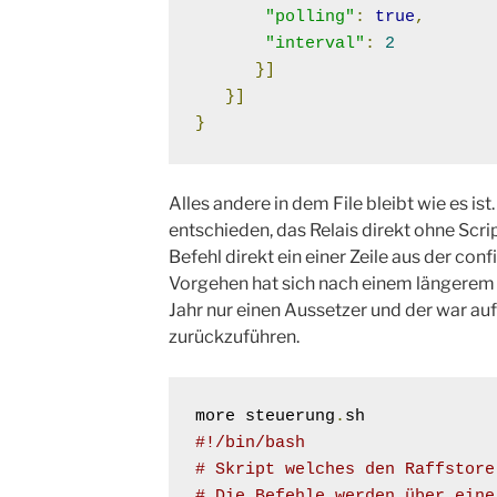
"polling"
:
true
,
"interval"
:
2
}]
}]
}
Alles andere in dem File bleibt wie es is
entschieden, das Relais direkt ohne Scri
Befehl direkt ein einer Zeile aus der con
Vorgehen hat sich nach einem längerem 
Jahr nur einen Aussetzer und der war au
zurückzuführen.
more steuerung
.
#!/bin/bash
# Skript welches den Raffstore
# Die Befehle werden über eine