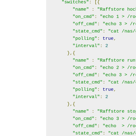
"switches"
:
[{
"name"
:
"Raffstore hoc
"on_cmd"
:
"echo 1 > /ro
"off_cmd"
:
"echo 3 > /r
"state_cmd"
:
"cat /nas/
"polling"
:
true
,
"interval"
:
2
},{
"name"
:
"Raffstore run
"on_cmd"
:
"echo 2 > /ro
"off_cmd"
:
"echo 3 > /r
"state_cmd"
:
"cat /nas/
"polling"
:
true
,
"interval"
:
2
},{
"name"
:
"Raffstore sto
"on_cmd"
:
"echo 3 > /ro
"off_cmd"
:
"echo  > /ro
"state_cmd"
:
"cat /nas/