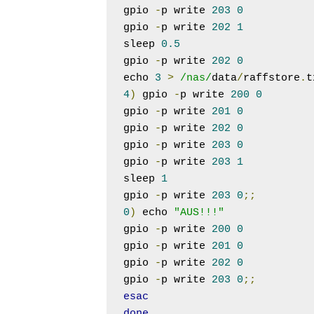
gpio 
-
p write 
203
0
gpio 
-
p write 
202
1
sleep 
0.5
gpio 
-
p write 
202
0
echo 
3
>
/nas/
data
/
raffstore
.
t
4
)
 gpio 
-
p write 
200
0
gpio 
-
p write 
201
0
gpio 
-
p write 
202
0
gpio 
-
p write 
203
0
gpio 
-
p write 
203
1
sleep 
1
gpio 
-
p write 
203
0
;;
0
)
 echo 
"AUS!!!"
gpio 
-
p write 
200
0
gpio 
-
p write 
201
0
gpio 
-
p write 
202
0
gpio 
-
p write 
203
0
;;
esac
done