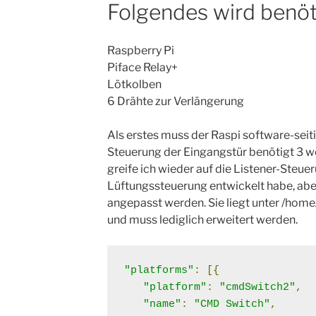
Folgendes wird benöt
Raspberry Pi
Piface Relay+
Lötkolben
6 Drähte zur Verlängerung
Als erstes muss der Raspi software-seiti
Steuerung der Eingangstür benötigt 3 w
greife ich wieder auf die Listener-Steueru
Lüftungssteuerung entwickelt habe, aber
angepasst werden. Sie liegt unter /home
und muss lediglich erweitert werden.
"platforms"
:
[{
"platform"
:
"cmdSwitch2"
,
"name"
:
"CMD Switch"
,