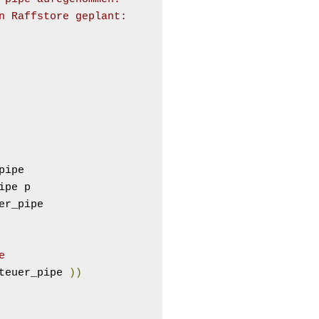
n Raffstore geplant:
pipe

ipe p

e
teuer_pipe 
))