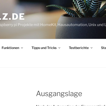
Z.DE
pberry pi Projekte mit HomeKit, Hausautomation, Unix und 
Funktionen
Tipps und Tricks
Testberichte
St
Ausgangslage