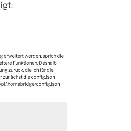
igt:
g erweitert werden, sprich die
eitere Funktionen. Deshalb
ng zurück, die ich für die
 zunächst die config.json
/pi/.homebridge/config.json