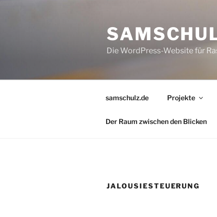
Zum
Inhalt
SAMSCHUL
springen
Die WordPress-Website für Ras
samschulz.de
Projekte
Der Raum zwischen den Blicken
JALOUSIESTEUERUNG