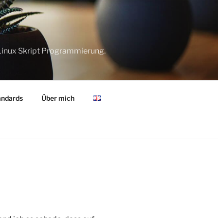
Linux Skript Programmierung.
andards
Über mich