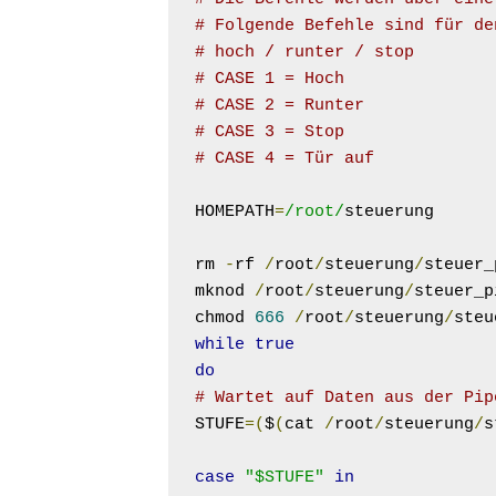
# Folgende Befehle sind für de
# hoch / runter / stop
# CASE 1 = Hoch
# CASE 2 = Runter
# CASE 3 = Stop
# CASE 4 = Tür auf
HOMEPATH
=
/root/
steuerung

rm 
-
rf 
/
root
/
steuerung
/
steuer_
mknod 
/
root
/
steuerung
/
steuer_p
chmod 
666
/
root
/
steuerung
/
while
true
do
# Wartet auf Daten aus der Pip
STUFE
=(
$
(
cat 
/
root
/
steuerung
/
s
case
"$STUFE"
in