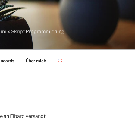
Linux Skript Programmierung.
andards
Über mich
e an Fibaro versandt.