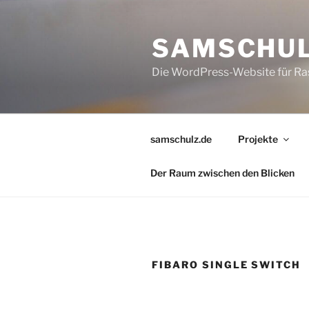
Zum
Inhalt
SAMSCHUL
springen
Die WordPress-Website für Ras
samschulz.de
Projekte
Der Raum zwischen den Blicken
FIBARO SINGLE SWITCH