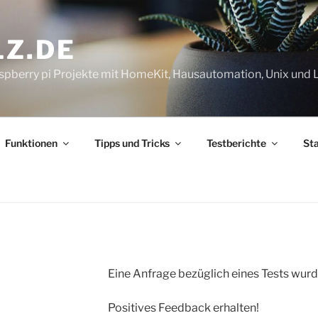
Z.DE
pberry pi Projekte mit HomeKit, Hausautomation, Unix und 
Funktionen
Tipps und Tricks
Testberichte
St
Eine Anfrage bezüglich eines Tests wurd
Positives Feedback erhalten!